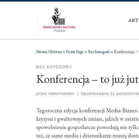
Skip to content
AKT
Strona Główna
»
Front Page
»
Bez kategorii
»
Konferencja – t
BEZ KATEGORII
Konferencja – to już jut
przez
Administrator
|
Opublikowano
11 październi
Tegoroczna edycja konferencji Media-Biznes-
kryzysu i gwałtownych zmian, jakich w ostat
spowolnienie gospodarcze powodują nie tylko,
też, że same media i dziennikarze muszą dos