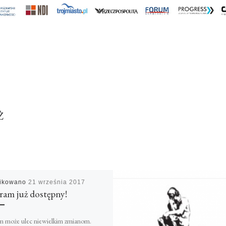
Ż
likowano
21 września 2017
ram już dostępny!
m może ulec niewielkim zmianom.