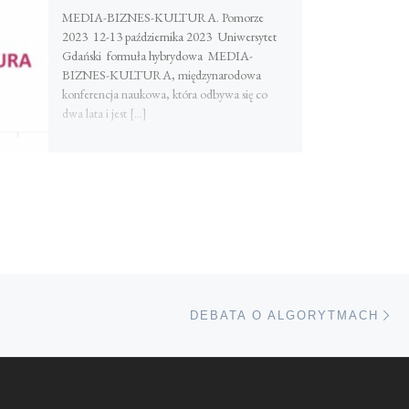
MEDIA-BIZNES-KULTURA. Pomorze
2023 12-13 października 2023 Uniwersytet
Gdański formuła hybrydowa MEDIA-
BIZNES-KULTURA, międzynarodowa
konferencja naukowa, która odbywa się co
dwa lata i jest […]
Na
TÓW
DEBATA O ALGORYTMACH