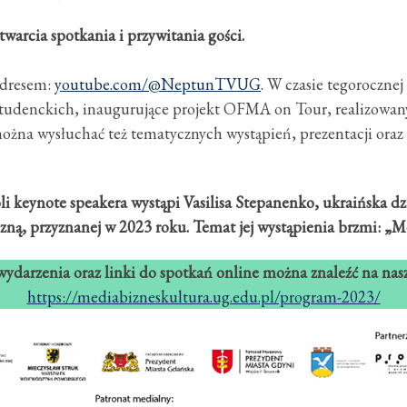
warcia spotkania i przywitania gości.
adresem:
youtube.com/@NeptunTVUG
. W czasie tegorocznej
studenckich, inaugurujące projekt OFMA on Tour, realizowa
żna wysłuchać też tematycznych wystąpień, prezentacji oraz
li keynote speakera wystąpi Vasilisa Stepanenko, ukraińska d
zną, przyznanej w 2023 roku. Temat jej wystąpienia brzmi: „M
ydarzenia oraz linki do spotkań online można znaleźć na nasze
https://mediabizneskultura.ug.edu.pl/program-2023/