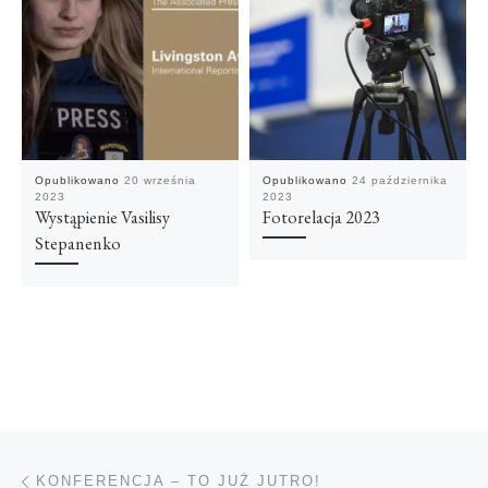
Opublikowano
20 września
Opublikowano
24 października
2023
2023
Wystąpienie Vasilisy
Fotorelacja 2023
Stepanenko
Przeglądanie Wpisów
Poprzedni post
KONFERENCJA – TO JUŻ JUTRO!