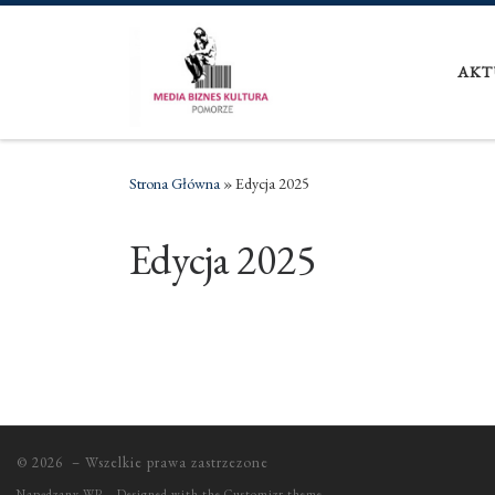
Skip to content
AKT
Strona Główna
»
Edycja 2025
Edycja 2025
© 2026
– Wszelkie prawa zastrzezone
Napędzany
WP
– Designed with the
Customizr theme