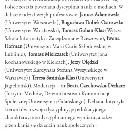
Polsce została powołana dyscyplina nauki o mediach. W
debacie udział wzięli profesorowie:
Janusz Adamowski
(Uniwersytet Warszawski),
Bogusława Dobek-Ostrowska
(Uniwersytet Wrocławski),
Tomasz Goban-Klas
(Wyższa
Szkoła Informatyki i Zarządzania w Rzeszowie),
Iwona
Hofman
(Uniwersytet Marii Curie Skłodowskiej w
Lublinie),
Tomasz Mielczarek
(Uniwersytet Jana
Kochanowskiego w Kielcach),
Jerzy Olędzki
(Uniwersytet Kardynała Stefana Wyszyńskiego w
Warszawie) i
Teresa Sasińska-Klas
(Uniwersytet
Jagielloński). Moderacja – dr
Beata Czechowska-Derkacz
(Instytut Mediów, Dziennikarstwa i Komunikacji
Społecznej Uniwersytetu Gdańskiego). Debata dotyczyła
kierunków rozwoju dyscypliny, jej edukacyjnego
charakteru, interdyscyplinarnego wymiaru, a także
przenikania się dziedzin nauk społecznych i