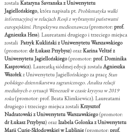
została
Kataryna Savranska z Uniwersytetu
Jagiellońskiego
, która napisała pt.
Problematyka walki
informacyjnej w relacjach Rosji z wybranymi państwami
europejskimi. Perspektywa medioznawcza
(promotor:
prof.
Agnieszka Hess
). Laureatami drugiego i trzeciego miejsca
zostali
Patryk Kukliński z Uniwersytetu Warszawskiego
(promotor:
dr Łukasz Przybysz
) oraz
Karina Veltzé z
Uniwersytetu Jagiellońskiego
(promotor:
prof. Dominika
Kasprowicz
). Laureatką siódmej edycji została
Agnieszka
Wszołek
z Uniwersytetu Jagiellońskiego za pracę
Stan
polskiego dziennikarstwa zagranicznego. Analiza relacji
medialnych o sytuacji Wenezueli w czasie kryzysu w 2019
roku
(promotor: prof. Beata Klimkiewicz). Laureatami
drugiego i trzeciego miejsca zostali
Krzysztof
Nadratowski z Uniwersytetu Warszawskiego
(promotor:
dr Łukasz Przybysz
) oraz
Izabela Golonka z Uniwersytetu
Marii Curie-Skłodowskiej w Lublinie
(promotor:
prof.