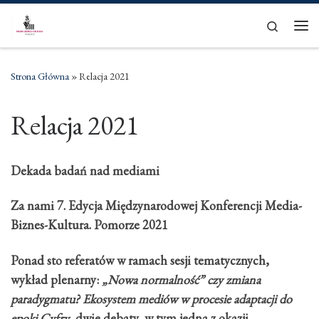
Skip to content
Search
Men
Strona Główna
»
Relacja 2021
Relacja 2021
Dekada badań nad mediami
Za nami 7. Edycja Międzynarodowej Konferencji Media-
Biznes-Kultura. Pomorze 2021
Ponad sto referatów w ramach sesji tematycznych,
wykład plenarny:
„Nowa normalność” czy zmiana
paradygmatu? Ekosystem mediów w procesie adaptacji do
epoki Cyfry
, dwie debaty, w tym jedna z okazji