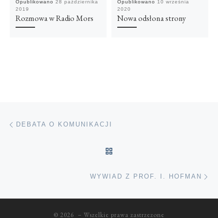
Opublikowano
28 października
Opublikowano
10 września
2019
2020
Rozmowa w Radio Mors
Nowa odsłona strony
Przeglądanie Wpisów
Poprzedni post
DEBATA O KOMUNIKACJI
POWRÓT DO LISTY POS
Na
WYWIAD Z PROF. I. HOFMAN
© 2026
– Wszelkie prawa zastrzezone