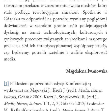
i twórcom przekazu w zrozumieniu świata mediów, który
stale podlega rewolucyjnym zmianom. Spotkanie w
Gdańsku to odpowiedź na potrzebę wymiany poglądów i
doświadczeń w szerokim gronie osób podejmujących
dyskusję na temat technologicznych, kulturowych i
rynkowych procesów związanych ze środkami masowego
przekazu. Od ich interdyscyplinarnej współpracy zależy,
czy będziemy potrafili rzetelnie i trafnie eksplorować
media.
Magdalena Iwanowska
[1]
Pokłosiem poprzednich edycji Konferencji są
wydawnictwa: Majewski J., Kreft J. (red.),
Media, biznes,
kultura
, Gdańsk 2009; Kreft J., Stopikowski R. (red.),
Media, biznes, kultura
. T. 1, 2, 3, Gdańsk 2012; Łosiewicz
M., Ryłko-Kurpiewska A. (red.),
Media, biznes, kultura
. T.