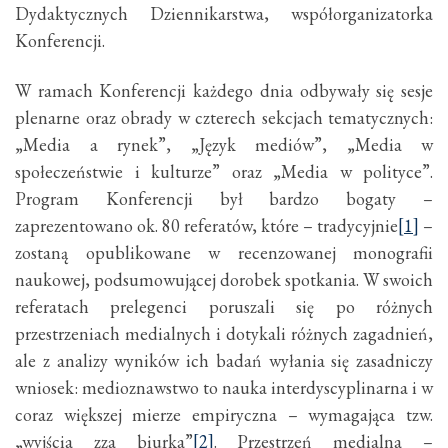
Dydaktycznych Dziennikarstwa, współorganizatorka
Konferencji.
W ramach Konferencji każdego dnia odbywały się sesje
plenarne oraz obrady w czterech sekcjach tematycznych:
„Media a rynek”, „Język mediów”, „Media w
społeczeństwie i kulturze” oraz „Media w polityce”.
Program Konferencji był bardzo bogaty –
zaprezentowano ok. 80 referatów, które – tradycyjnie
[1]
–
zostaną opublikowane w recenzowanej monografii
naukowej, podsumowującej dorobek spotkania. W swoich
referatach prelegenci poruszali się po różnych
przestrzeniach medialnych i dotykali różnych zagadnień,
ale z analizy wyników ich badań wyłania się zasadniczy
wniosek: medioznawstwo to nauka interdyscyplinarna i w
coraz większej mierze empiryczna – wymagająca tzw.
„wyjścia zza biurka”
[2]
. Przestrzeń medialna –